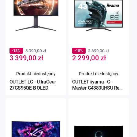
-15%
3 999,00 zł
-15%
2 699,00 zł
Special
Special
3 399,00 zł
2 299,00 zł
Price
Price
Produkt niedostępny
Produkt niedostępny
OUTLET LG - UltraGear
OUTLET iiyama - G-
27GS95QE-B OLED
Master G4380UHSU Red
Eagle