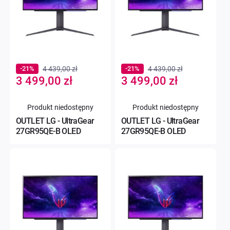
-21%
4 439,00 zł
-21%
4 439,00 zł
Special
Special
3 499,00 zł
3 499,00 zł
Price
Price
Produkt niedostępny
Produkt niedostępny
OUTLET LG - UltraGear
OUTLET LG - UltraGear
27GR95QE-B OLED
27GR95QE-B OLED