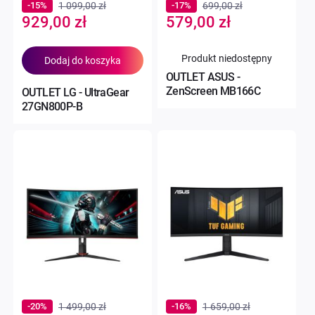
-15%
1 099,00 zł
-17%
699,00 zł
Special
Special
929,00 zł
579,00 zł
Price
Price
Produkt niedostępny
Dodaj do koszyka
OUTLET ASUS -
ZenScreen MB166C
OUTLET LG - UltraGear
27GN800P-B
-20%
1 499,00 zł
-16%
1 659,00 zł