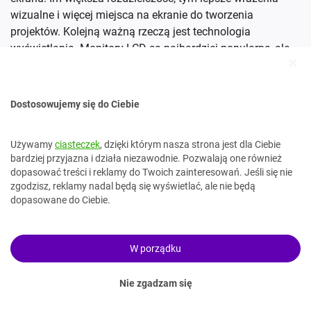
wizualne i więcej miejsca na ekranie do tworzenia
projektów. Kolejną ważną rzeczą jest technologia
wyświetlania. Monitory LCD są najbardziej popularne, ale
jeśli chcesz osiągnąć najlepsze rezultaty, powinieneś
rozważyć monitory OLED lub LED. Te technologie oferują
doskonałe odwzorowanie kolorów i gładkie obrazy bez
Dostosowujemy się do Ciebie
zniekształceń.
Kolejnym ważnym aspektem jest czas reakcji matrycy. Im
Używamy
ciasteczek
, dzięki którym nasza strona jest dla Ciebie
niższy czas reakcji, tym mniejsze błyski i smużenie obrazu
bardziej przyjazna i działa niezawodnie. Pozwalają one również
podczas dynamicznych scen. Jeśli planujesz grac w gry
dopasować treści i reklamy do Twoich zainteresowań. Jeśli się nie
zgodzisz, reklamy nadal będą się wyświetlać, ale nie będą
lub korzystać z aplikacji multimedialnych, warto posiadać
dopasowane do Ciebie.
monitor o czasie reakcji poniżej 5 ms. Ostatni element to
interfejs wejścia/wyjścia - upewnij się, że Twój monitor ma
porty HDMI lub DisplayPort dla optymalnego połączenia z
W porządku
komputerem stacjonarnym lub laptopem.
Ile cali powinien mieć monitor do gier?
Nie zgadzam się
Monitor do gier to jeden z najważniejszych elementów