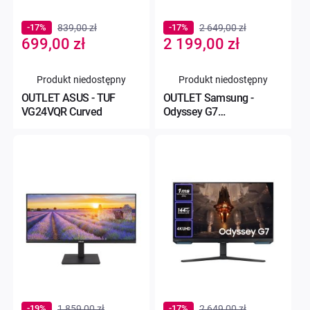
-17%
839,00 zł
-17%
2 649,00 zł
Special
Special
699,00 zł
2 199,00 zł
Price
Price
Produkt niedostępny
Produkt niedostępny
OUTLET ASUS - TUF
OUTLET Samsung -
VG24VQR Curved
Odyssey G7
LS32BG700EUXEN
-19%
1 859,00 zł
-17%
2 649,00 zł