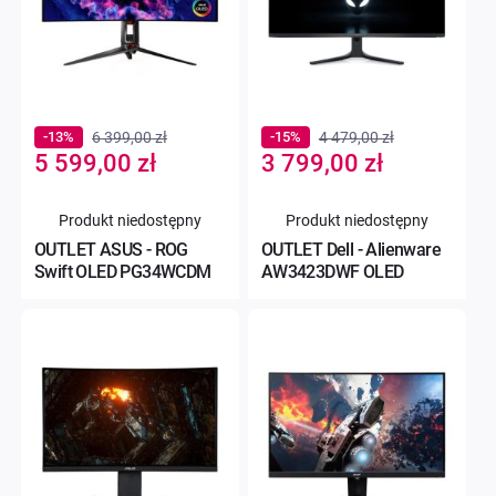
-13%
6 399,00 zł
-15%
4 479,00 zł
Special
Special
5 599,00 zł
3 799,00 zł
Price
Price
Produkt niedostępny
Produkt niedostępny
OUTLET ASUS - ROG
OUTLET Dell - Alienware
Swift OLED PG34WCDM
AW3423DWF OLED