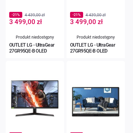
-21%
4 439,00 zł
-21%
4 439,00 zł
Special
Special
3 499,00 zł
3 499,00 zł
Price
Price
Produkt niedostępny
Produkt niedostępny
OUTLET LG - UltraGear
OUTLET LG - UltraGear
27GR95QE-B OLED
27GR95QE-B OLED