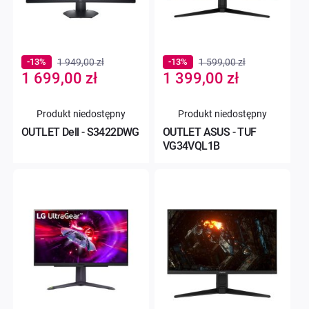
-13%
1 949,00 zł
-13%
1 599,00 zł
Special
Special
1 699,00 zł
1 399,00 zł
Price
Price
Produkt niedostępny
Produkt niedostępny
OUTLET Dell - S3422DWG
OUTLET ASUS - TUF
VG34VQL1B