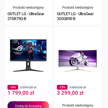
Produkt niedostępny
Produkt niedostępny
OUTLET LG - UltraGear
OUTLET LG - UltraGear
27GR75Q-B
32GQ850-B
-14%
2 099,00 zł
-15%
3 869,00 zł
Special
Special
1 799,00 zł
3 299,00 zł
Price
Price
Produkt niedostępny
Dodaj do koszyka