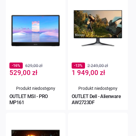
-16%
629,00 zł
-13%
2 249,00 zł
Special
Special
529,00 zł
1 949,00 zł
Price
Price
Produkt niedostępny
Produkt niedostępny
OUTLET MSI - PRO
OUTLET Dell - Alienware
MP161
AW2723DF