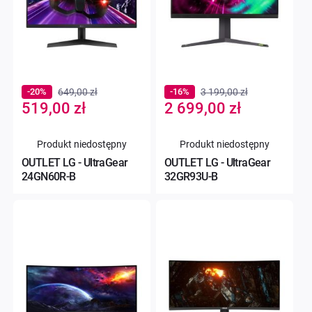
-20%
649,00 zł
-16%
3 199,00 zł
Special
Special
519,00 zł
2 699,00 zł
Price
Price
Produkt niedostępny
Produkt niedostępny
OUTLET LG - UltraGear
OUTLET LG - UltraGear
24GN60R-B
32GR93U-B