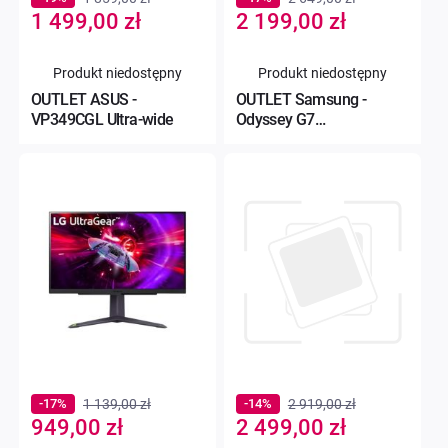
Special
Special
1 499,00 zł
2 199,00 zł
Price
Price
Produkt niedostępny
Produkt niedostępny
OUTLET ASUS -
OUTLET Samsung -
VP349CGL Ultra-wide
Odyssey G7
LS32BG700EUXEN
-17%
1 139,00 zł
-14%
2 919,00 zł
Special
Special
949,00 zł
2 499,00 zł
Price
Price