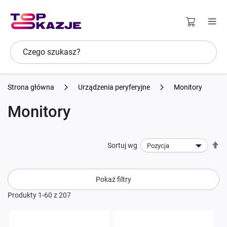
Strona główna
Urządzenia peryferyjne
Monitory
Monitory
U
Sortuj wg
ki
ma
Pokaż filtry
Produkty
1
-
60
z
207