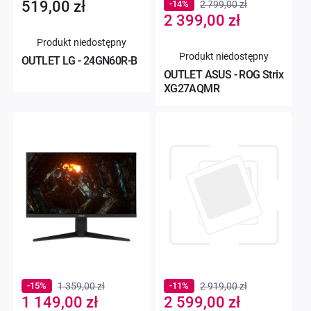
519,00 zł
-14%
2 799,00 zł
Special
2 399,00 zł
Price
Produkt niedostępny
Produkt niedostępny
OUTLET LG - 24GN60R-B
OUTLET ASUS - ROG Strix
XG27AQMR
-15%
1 359,00 zł
-11%
2 919,00 zł
Special
Special
1 149,00 zł
2 599,00 zł
Price
Price