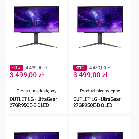
-21%
4 439,00 zł
-21%
4 439,00 zł
Special
Special
3 499,00 zł
3 499,00 zł
Price
Price
Produkt niedostępny
Produkt niedostępny
OUTLET LG - UltraGear
OUTLET LG - UltraGear
27GR95QE-B OLED
27GR95QE-B OLED