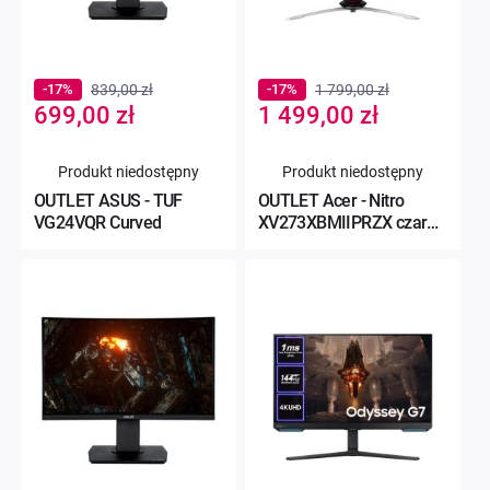
-17%
839,00 zł
-17%
1 799,00 zł
Special
Special
699,00 zł
1 499,00 zł
Price
Price
Produkt niedostępny
Produkt niedostępny
OUTLET ASUS - TUF
OUTLET Acer - Nitro
VG24VQR Curved
XV273XBMIIPRZX czarny
HDR 0,1ms