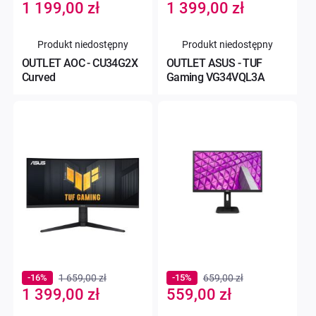
Special
Special
1 199,00 zł
1 399,00 zł
Price
Price
Produkt niedostępny
Produkt niedostępny
OUTLET AOC - CU34G2X
OUTLET ASUS - TUF
Curved
Gaming VG34VQL3A
-16%
1 659,00 zł
-15%
659,00 zł
Special
Special
1 399,00 zł
559,00 zł
Price
Price