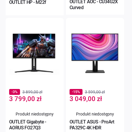
OUTLET AOC - CU34G2X
OUTLET HP - M22f
Curved
-3%
3 899,00 zł
-15%
3 599,00 zł
Special
Special
3 799,00 zł
3 049,00 zł
Price
Price
Produkt niedostępny
Produkt niedostępny
OUTLET Gigabyte -
OUTLET ASUS - ProArt
AORUS FO27Q3
PA329C 4K HDR