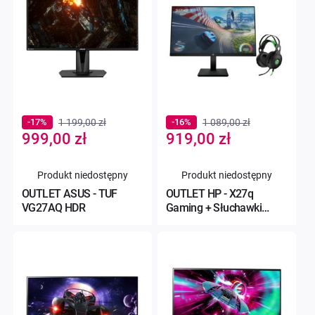
-17%
1 199,00 zł
-16%
1 089,00 zł
Special
Special
999,00 zł
919,00 zł
Price
Price
Produkt niedostępny
Produkt niedostępny
OUTLET ASUS - TUF
OUTLET HP - X27q
VG27AQ HDR
Gaming + Słuchawki
Pavilion Gaming 600