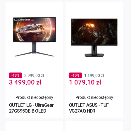
-13%
3 999,00 zł
-10%
1 199,00 zł
Special
Special
3 499,00 zł
1 079,10 zł
Price
Price
Produkt niedostępny
Produkt niedostępny
OUTLET LG - UltraGear
OUTLET ASUS - TUF
27GS95QE-B OLED
VG27AQ HDR