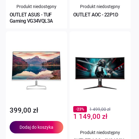
Produkt niedostępny
Produkt niedostępny
OUTLET ASUS - TUF
OUTLET AOC - 22P1D
Gaming VG34VQL3A
399,00 zł
-23%
1 499,00 zł
Special
1 149,00 zł
Price
Dodaj do koszyka
Produkt niedostępny