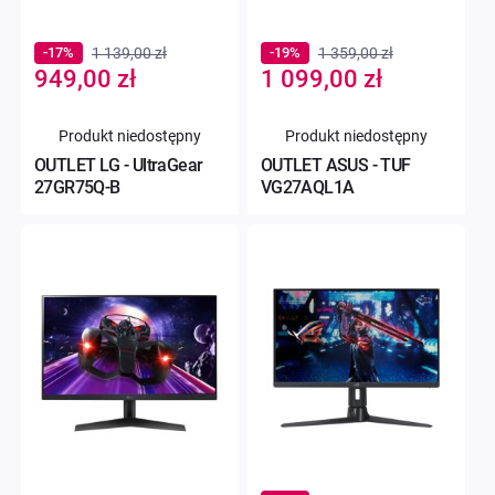
-17%
1 139,00 zł
-19%
1 359,00 zł
Special
Special
949,00 zł
1 099,00 zł
Price
Price
Produkt niedostępny
Produkt niedostępny
OUTLET LG - UltraGear
OUTLET ASUS - TUF
27GR75Q-B
VG27AQL1A