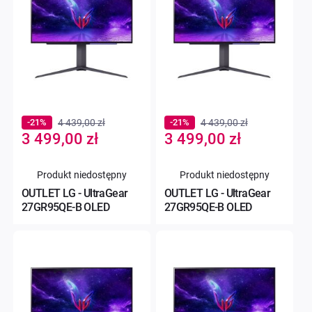
-21%
4 439,00 zł
-21%
4 439,00 zł
Special
Special
3 499,00 zł
3 499,00 zł
Price
Price
Produkt niedostępny
Produkt niedostępny
OUTLET LG - UltraGear
OUTLET LG - UltraGear
27GR95QE-B OLED
27GR95QE-B OLED