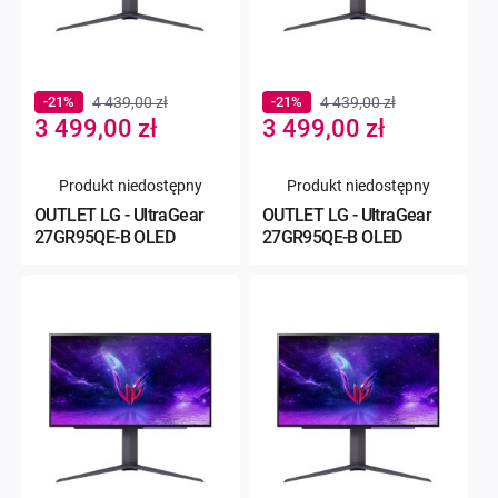
-21%
4 439,00 zł
-21%
4 439,00 zł
Special
Special
3 499,00 zł
3 499,00 zł
Price
Price
Produkt niedostępny
Produkt niedostępny
OUTLET LG - UltraGear
OUTLET LG - UltraGear
27GR95QE-B OLED
27GR95QE-B OLED