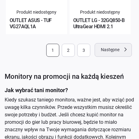
Produkt niedostępny
Produkt niedostępny
OUTLET ASUS - TUF
OUTLET LG - 32GQ850-B
VG27AQL1A
UltraGear HDMI 2.1
Strona
Następne
Aktualnie
Strona
Strona
1
2
3
czytasz
stronę
Monitory na promocji na każdą kieszeń
Jak wybrać tani monitor?
Kiedy szukasz taniego monitora, ważne jest, aby wziąć pod
uwagę kilka czynników. Przede wszystkim musisz określić
swoje potrzeby i budżet. Jeśli chcesz kupić monitor na
promocji do gier lub pracy biurowej, będzie to miało
znaczny wpływ na Twoje wymagania dotyczące rozmiaru
ekranu, jakości obrazu i funkcji dodatkowych. Kolejnym