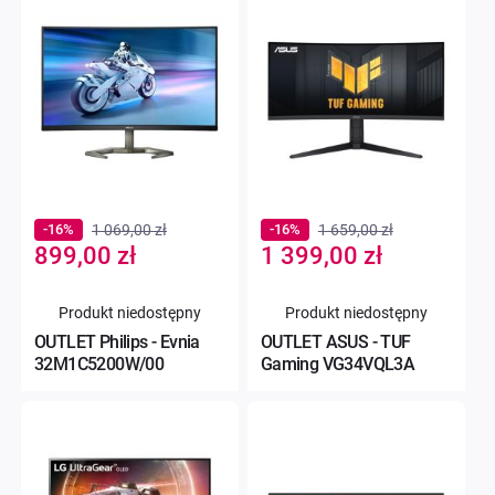
-16%
1 069,00 zł
-16%
1 659,00 zł
Special
Special
899,00 zł
1 399,00 zł
Price
Price
Produkt niedostępny
Produkt niedostępny
OUTLET Philips - Evnia
OUTLET ASUS - TUF
32M1C5200W/00
Gaming VG34VQL3A