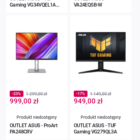
Gaming VG34VQEL1A
VA24EQSB-W
Curved
-23%
1 299,00 zł
-17%
1 149,00 zł
Special
Special
999,00 zł
949,00 zł
Price
Price
Produkt niedostępny
Produkt niedostępny
OUTLET ASUS - ProArt
OUTLET ASUS - TUF
PA248CRV
Gaming VG279QL3A