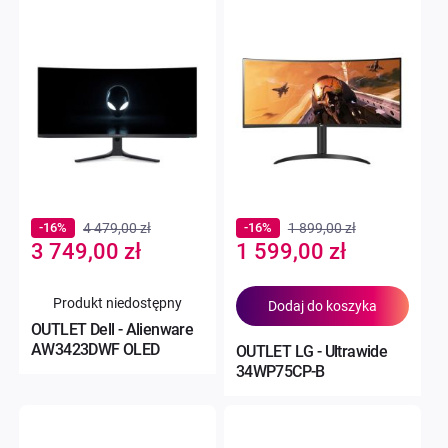
-16%
4 479,00 zł
-16%
1 899,00 zł
Special
Special
3 749,00 zł
1 599,00 zł
Price
Price
Produkt niedostępny
Dodaj do koszyka
OUTLET Dell - Alienware
AW3423DWF OLED
OUTLET LG - Ultrawide
34WP75CP-B