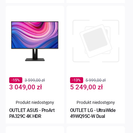
-15%
3 599,00 zł
-13%
5 999,00 zł
Special
Special
3 049,00 zł
5 249,00 zł
Price
Price
Produkt niedostępny
Produkt niedostępny
OUTLET ASUS - ProArt
OUTLET LG - UltraWide
PA329C 4K HDR
49WQ95C-W Dual