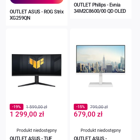
OUTLET Philips - Evnia
34M2C8600/00 QD OLED
OUTLET ASUS - ROG Strix
XG259QN
-19%
1 599,00 zł
-15%
799,00 zł
Special
Special
1 299,00 zł
679,00 zł
Price
Price
Produkt niedostępny
Produkt niedostępny
OUTLET ASUS - TUF
OUTLET ASUS -