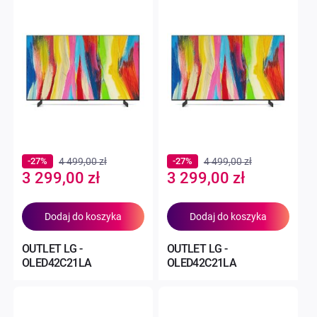
-27%
4 499,00 zł
-27%
4 499,00 zł
Special
Special
3 299,00 zł
3 299,00 zł
Price
Price
Dodaj do koszyka
Dodaj do koszyka
OUTLET LG -
OUTLET LG -
OLED42C21LA
OLED42C21LA