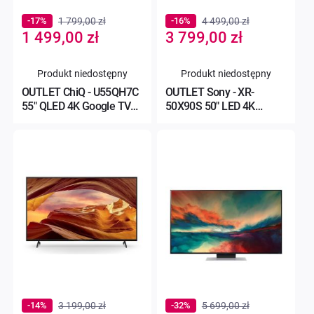
-17%
1 799,00 zł
-16%
4 499,00 zł
Special
Special
1 499,00 zł
3 799,00 zł
Price
Price
Produkt niedostępny
Produkt niedostępny
OUTLET ChiQ - U55QH7C
OUTLET Sony - XR-
55" QLED 4K Google TV
50X90S 50" LED 4K
Dolby Vision Dolby At
120Hz GoogleTV Dolby
Vision Do
-14%
3 199,00 zł
-32%
5 699,00 zł