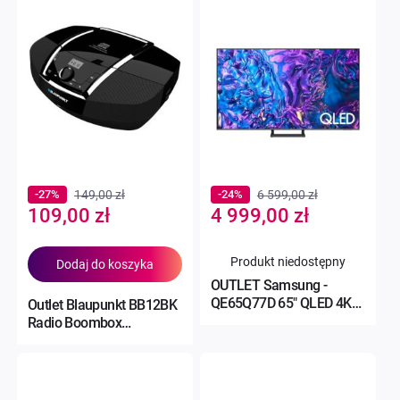
-27%
149,00 zł
-24%
6 599,00 zł
Special
Special
109,00 zł
4 999,00 zł
Price
Price
Produkt niedostępny
Dodaj do koszyka
OUTLET Samsung -
QE65Q77D 65" QLED 4K
Outlet Blaupunkt BB12BK
120HZ Tizen TV HDMI 2.1
Radio Boombox
CD/MP3/USB czarny