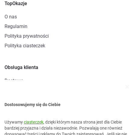
TopOkazje
O nas
Regulamin
Polityka prywatności
Polityka ciasteczek
Obsługa klienta
Dostawa
Metody płatności
Zwroty i reklamacje
Dostosowujemy się do Ciebie
Kontakt
Używamy
ciasteczek
, dzięki którym nasza strona jest dla Ciebie
bardziej przyjazna i działa niezawodnie. Pozwalają one również
dopasować treści i reklamy do Twoich zainteresowań. Jeśli się nie
kontakt@topokazje.pl