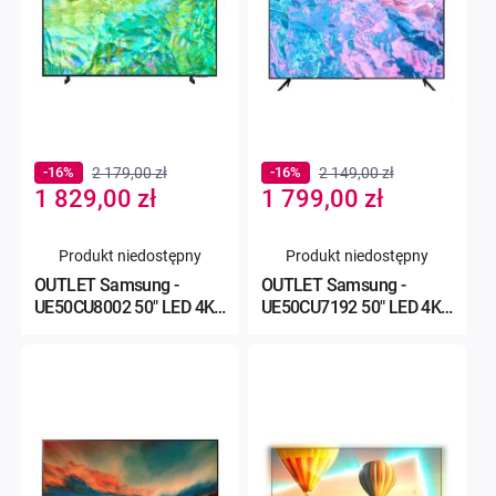
-16%
2 179,00 zł
-16%
2 149,00 zł
Special
Special
1 829,00 zł
1 799,00 zł
Price
Price
Produkt niedostępny
Produkt niedostępny
OUTLET Samsung -
OUTLET Samsung -
UE50CU8002 50" LED 4K
UE50CU7192 50" LED 4K
Tizen TV
Tizen TV