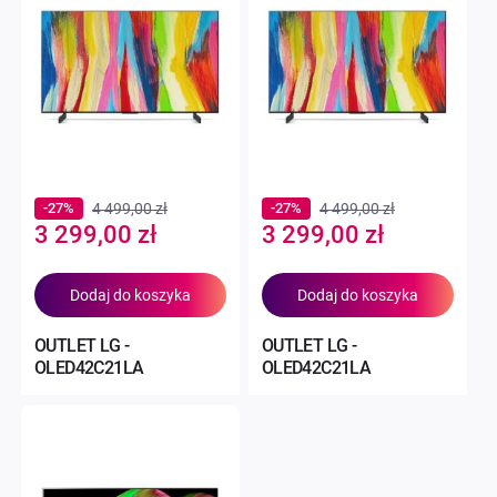
-27%
4 499,00 zł
-27%
4 499,00 zł
Special
Special
3 299,00 zł
3 299,00 zł
Price
Price
Dodaj do koszyka
Dodaj do koszyka
OUTLET LG -
OUTLET LG -
OLED42C21LA
OLED42C21LA