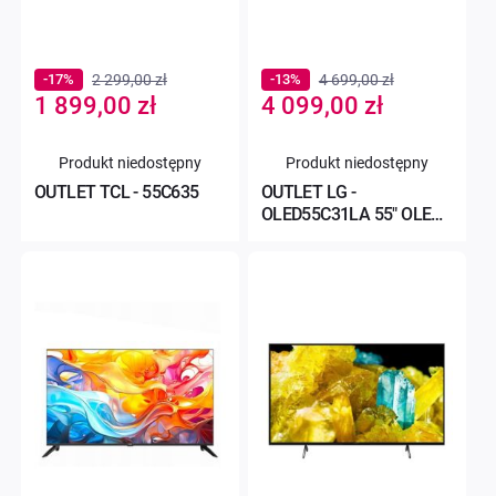
-17%
2 299,00 zł
-13%
4 699,00 zł
Special
Special
1 899,00 zł
4 099,00 zł
Price
Price
Produkt niedostępny
Produkt niedostępny
OUTLET TCL - 55C635
OUTLET LG -
OLED55C31LA 55" OLED
4K 120Hz webOS Dolby
Vision Do