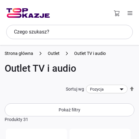
Strona główna
Outlet
Outlet TV i audio
Outlet TV i audio
U
Sortuj wg
ki
ma
Pokaż filtry
Produkty
31