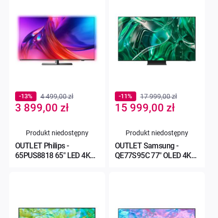
-13%
4 499,00 zł
-11%
17 999,00 zł
Special
Special
3 899,00 zł
15 999,00 zł
Price
Price
Produkt niedostępny
Produkt niedostępny
OUTLET Philips -
OUTLET Samsung -
65PUS8818 65" LED 4K
QE77S95C 77" OLED 4K
120 Hz Google TV
144Hz Tizen TV Dolby
Ambilight 3
Atmos HDM