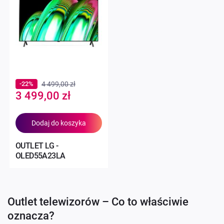
-22%
4 499,00 zł
Special
3 499,00 zł
Price
Dodaj do koszyka
OUTLET LG -
OLED55A23LA
Outlet telewizorów – Co to właściwie
oznacza?