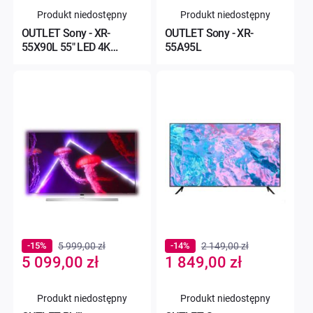
Produkt niedostępny
Produkt niedostępny
OUTLET Sony - XR-
OUTLET Sony - XR-
55X90L 55" LED 4K
55A95L
120Hz Google TV Dolby
Vision A
-15%
5 999,00 zł
-14%
2 149,00 zł
Special
Special
5 099,00 zł
1 849,00 zł
Price
Price
Produkt niedostępny
Produkt niedostępny