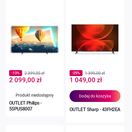
-13%
2 399,00 zł
-25%
1 399,00 zł
Special
Special
2 099,00 zł
1 049,00 zł
Price
Price
Produkt niedostępny
Dodaj do koszyka
OUTLET Philips -
55PUS8007
OUTLET Sharp - 43FH2EA