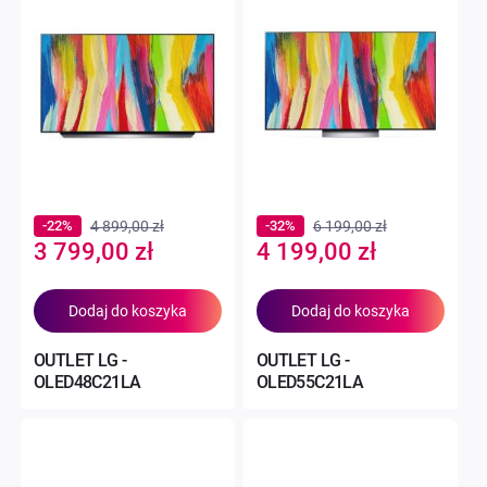
-22%
4 899,00 zł
-32%
6 199,00 zł
Special
Special
3 799,00 zł
4 199,00 zł
Price
Price
Dodaj do koszyka
Dodaj do koszyka
OUTLET LG -
OUTLET LG -
OLED48C21LA
OLED55C21LA