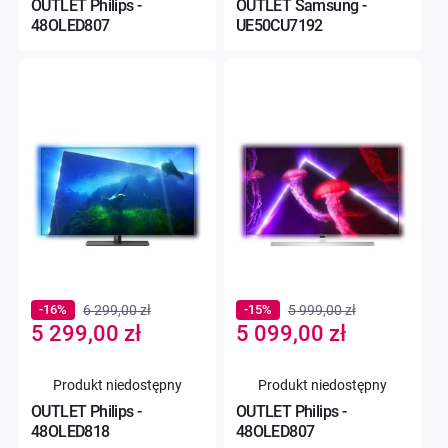
OUTLET Philips -
OUTLET Samsung -
48OLED807
UE50CU7192
-16%
6 299,00 zł
-15%
5 999,00 zł
Special
Special
5 299,00 zł
5 099,00 zł
Price
Price
Produkt niedostępny
Produkt niedostępny
OUTLET Philips -
OUTLET Philips -
48OLED818
48OLED807