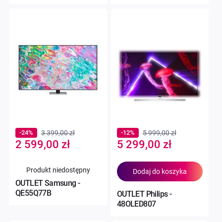
-24%
3 399,00 zł
-12%
5 999,00 zł
Special
Special
2 599,00 zł
5 299,00 zł
Price
Price
Produkt niedostępny
Dodaj do koszyka
OUTLET Samsung -
QE55Q77B
OUTLET Philips -
48OLED807