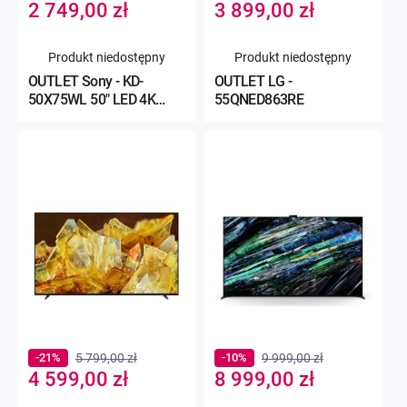
Special
Special
2 749,00 zł
3 899,00 zł
Price
Price
Produkt niedostępny
Produkt niedostępny
OUTLET Sony - KD-
OUTLET LG -
50X75WL 50" LED 4K
55QNED863RE
Google TV Dolby Vision
Dolby
-21%
5 799,00 zł
-10%
9 999,00 zł
Special
Special
4 599,00 zł
8 999,00 zł
Price
Price