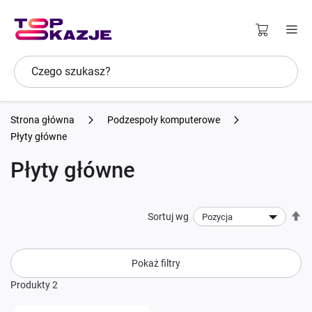
Strona główna
Podzespoły komputerowe
Płyty główne
Płyty główne
U
Sortuj wg
ki
ma
Pokaż filtry
Produkty
2