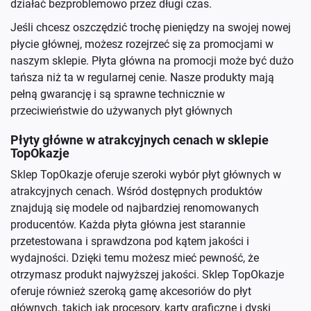
działać bezproblemowo przez długi czas.
Jeśli chcesz oszczędzić trochę pieniędzy na swojej nowej
płycie głównej, możesz rozejrzeć się za promocjami w
naszym sklepie. Płyta główna na promocji może być dużo
tańsza niż ta w regularnej cenie. Nasze produkty mają
pełną gwarancję i są sprawne technicznie w
przeciwieństwie do używanych płyt głównych
Płyty główne w atrakcyjnych cenach w sklepie
TopOkazje
Sklep TopOkazje oferuje szeroki wybór płyt głównych w
atrakcyjnych cenach. Wśród dostępnych produktów
znajdują się modele od najbardziej renomowanych
producentów. Każda płyta główna jest starannie
przetestowana i sprawdzona pod kątem jakości i
wydajności. Dzięki temu możesz mieć pewność, że
otrzymasz produkt najwyższej jakości. Sklep TopOkazje
oferuje również szeroką gamę akcesoriów do płyt
głównych, takich jak procesory, karty graficzne i dyski