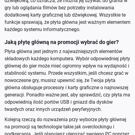
dźwiękową, co oznacza, że można jej używać do grania w
gry lub oglądania filmów bez potrzeby instalowania
dodatkowej karty graficznej lub dźwiękowej. Wszystkie te
funkcje sprawiają, że płyta główna jest ważnym elementem
każdego systemu informatycznego.
Jaką płytę główną na promocji wybrać do gier?
Płyta główna jest jednym z najważniejszych elementów
składowych każdego komputera. Wybór odpowiedniej płyty
głównej do gier może mieć ogromny wpływ na wydajność i
stabilność systemu. Przede wszystkim, jeśli chcesz grać w
nowoczesne gry, musisz upewnić się, że Twoja płyta
główna obsługuje procesory i karty graficzne o najnowszej
generacji. Ponadto ważne jest, aby sprawdzić, czy płyta ma
odpowiednią ilość portów USB i gniazd dla dysków
twardych oraz innych urządzeń peryferyjnych.
Kolejną rzeczą do rozważenia przy wyborze płyty głównej
na promocji są technologie takie jak overclockingu i
podkręcania. Jeśli planujesz ulepszać swojego PC poprzez