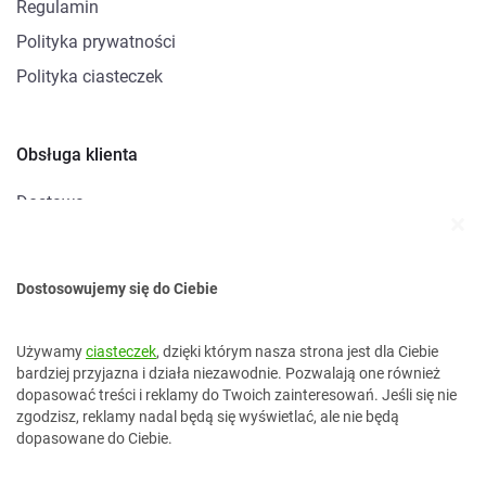
Regulamin
Polityka prywatności
Polityka ciasteczek
Obsługa klienta
Dostawa
Metody płatności
Zwroty i reklamacje
Dostosowujemy się do Ciebie
Kontakt
Używamy
ciasteczek
, dzięki którym nasza strona jest dla Ciebie
bardziej przyjazna i działa niezawodnie. Pozwalają one również
dopasować treści i reklamy do Twoich zainteresowań. Jeśli się nie
kontakt@topokazje.pl
zgodzisz, reklamy nadal będą się wyświetlać, ale nie będą
34 37 38 499
dopasowane do Ciebie.