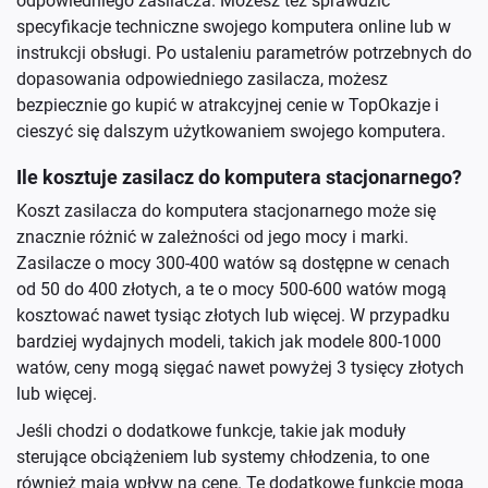
odpowiedniego zasilacza. Możesz też sprawdzić
specyfikacje techniczne swojego komputera online lub w
instrukcji obsługi. Po ustaleniu parametrów potrzebnych do
dopasowania odpowiedniego zasilacza, możesz
bezpiecznie go kupić w atrakcyjnej cenie w TopOkazje i
cieszyć się dalszym użytkowaniem swojego komputera.
Ile kosztuje zasilacz do komputera stacjonarnego?
Koszt zasilacza do komputera stacjonarnego może się
znacznie różnić w zależności od jego mocy i marki.
Zasilacze o mocy 300-400 watów są dostępne w cenach
od 50 do 400 złotych, a te o mocy 500-600 watów mogą
kosztować nawet tysiąc złotych lub więcej. W przypadku
bardziej wydajnych modeli, takich jak modele 800-1000
watów, ceny mogą sięgać nawet powyżej 3 tysięcy złotych
lub więcej.
Jeśli chodzi o dodatkowe funkcje, takie jak moduły
sterujące obciążeniem lub systemy chłodzenia, to one
również mają wpływ na cenę. Te dodatkowe funkcje mogą