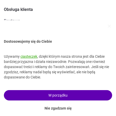
Obsługa klienta
Dostawa
Metody płatności
Zwroty i reklamacje
Dostosowujemy się do Ciebie
Kontakt
Używamy
ciasteczek
, dzięki którym nasza strona jest dla Ciebie
bardziej przyjazna i działa niezawodnie. Pozwalają one również
dopasować treści i reklamy do Twoich zainteresowań. Jeśli się nie
kontakt@topokazje.pl
zgodzisz, reklamy nadal będą się wyświetlać, ale nie będą
34 37 38 499
dopasowane do Ciebie.
W porządku
Nie zgadzam się
© Copyright 2023 TopOkazje