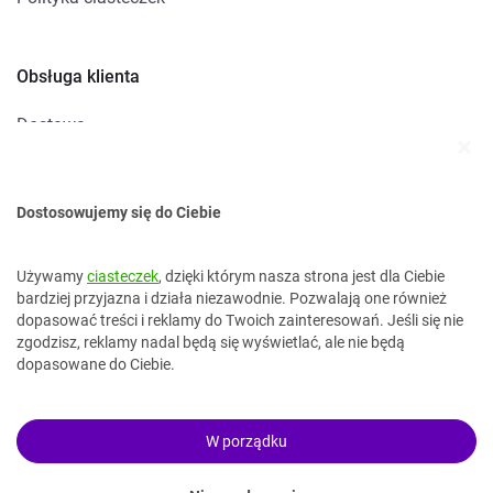
Obsługa klienta
Dostawa
Metody płatności
Zwroty i reklamacje
Dostosowujemy się do Ciebie
Kontakt
Używamy
ciasteczek
, dzięki którym nasza strona jest dla Ciebie
bardziej przyjazna i działa niezawodnie. Pozwalają one również
dopasować treści i reklamy do Twoich zainteresowań. Jeśli się nie
kontakt@topokazje.pl
zgodzisz, reklamy nadal będą się wyświetlać, ale nie będą
34 37 38 499
dopasowane do Ciebie.
W porządku