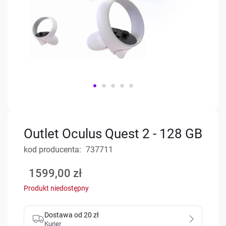
Przejdź
na
początek
Outlet Oculus Quest 2 - 128 GB
galerii
kod producenta
737711
1599,00 zł
Produkt niedostępny
Dostawa od 20 zł
Kurier