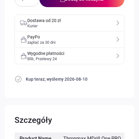
Dostawa od 20 zł
Kurier
PayPo
zapłać za 30 dni
Wygodne płatności
Blik, Przelewy 24
Kup teraz, wyślemy
2026-08-10
Szczegóły
Więcej
Product Name
Thronmax MDrill One PRO