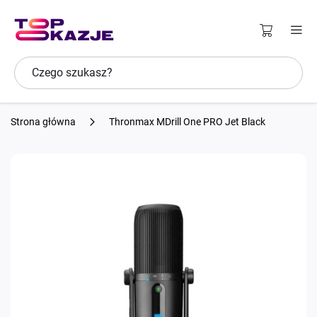
Strona główna
Thronmax MDrill One PRO Jet Black
Przejdź
na
koniec
galerii