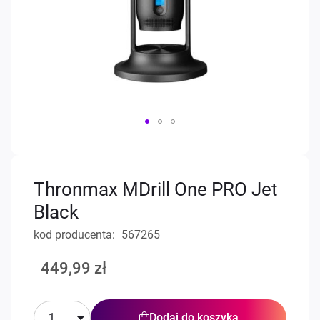
Przejdź
na
początek
Thronmax MDrill One PRO Jet
galerii
Black
kod producenta
567265
449,99 zł
Dodaj do koszyka