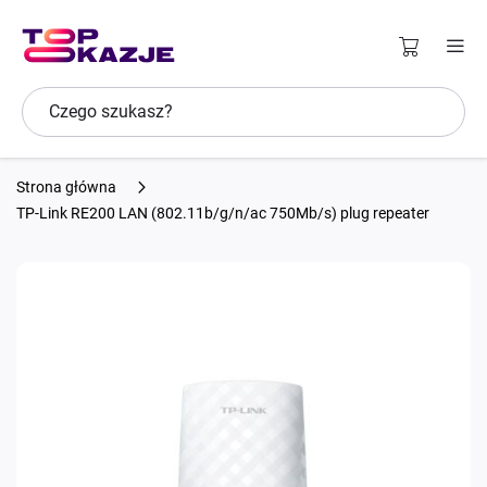
Strona główna
TP-Link RE200 LAN (802.11b/g/n/ac 750Mb/s) plug repeater
Przejdź
na
koniec
galerii