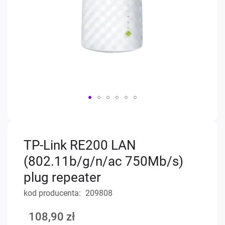
Przejdź
na
początek
TP-Link RE200 LAN
galerii
(802.11b/g/n/ac 750Mb/s)
plug repeater
kod producenta
209808
108,90 zł