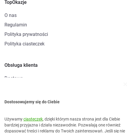
TopOkazje
O nas
Regulamin
Polityka prywatności
Polityka ciasteczek
Obsługa klienta
Dostawa
Metody płatności
Zwroty i reklamacje
Dostosowujemy się do Ciebie
Kontakt
Używamy
ciasteczek
, dzięki którym nasza strona jest dla Ciebie
bardziej przyjazna i działa niezawodnie. Pozwalają one również
dopasować treści i reklamy do Twoich zainteresowań. Jeśli się nie
kontakt@topokazje.pl