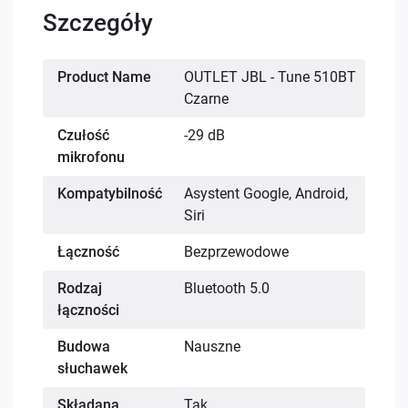
Szczegóły
Więcej
Product Name
OUTLET JBL - Tune 510BT
informacji
Czarne
Czułość
-29 dB
mikrofonu
Kompatybilność
Asystent Google, Android,
Siri
Łączność
Bezprzewodowe
Rodzaj
Bluetooth 5.0
łączności
Budowa
Nauszne
słuchawek
Składana
Tak