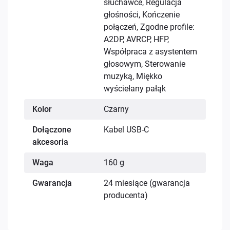
słuchawce, Regulacja
głośności, Kończenie
połączeń, Zgodne profile:
A2DP, AVRCP, HFP,
Współpraca z asystentem
głosowym, Sterowanie
muzyką, Miękko
wyściełany pałąk
Kolor
Czarny
Dołączone
Kabel USB-C
akcesoria
Waga
160 g
Gwarancja
24 miesiące (gwarancja
producenta)