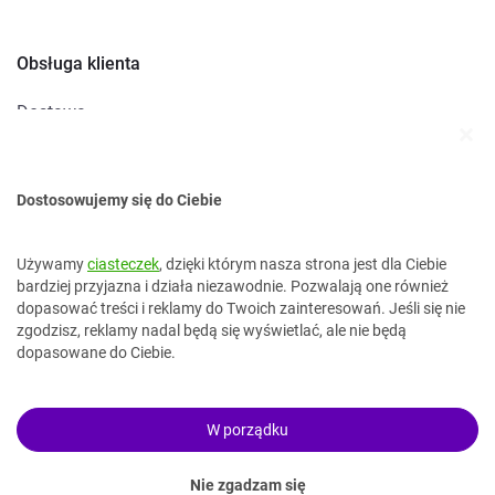
Obsługa klienta
Dostawa
Metody płatności
Zwroty i reklamacje
Dostosowujemy się do Ciebie
Kontakt
Używamy
ciasteczek
, dzięki którym nasza strona jest dla Ciebie
bardziej przyjazna i działa niezawodnie. Pozwalają one również
dopasować treści i reklamy do Twoich zainteresowań. Jeśli się nie
kontakt@topokazje.pl
zgodzisz, reklamy nadal będą się wyświetlać, ale nie będą
34 37 38 499
dopasowane do Ciebie.
W porządku
Nie zgadzam się
© Copyright 2023 TopOkazje