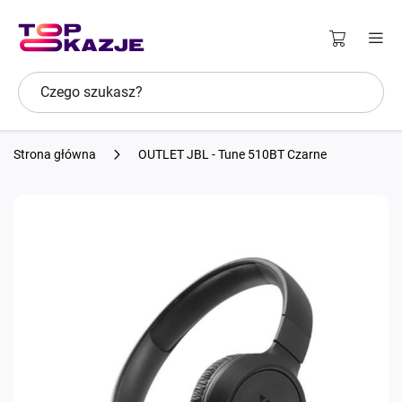
Strona główna
OUTLET JBL - Tune 510BT Czarne
Przejdź
na
koniec
galerii