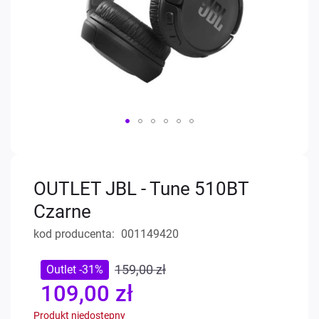
Przejdź
na
początek
OUTLET JBL - Tune 510BT
galerii
Czarne
kod producenta
001149420
159,00 zł
Outlet -31%
109,00 zł
Special
Price
Produkt niedostępny