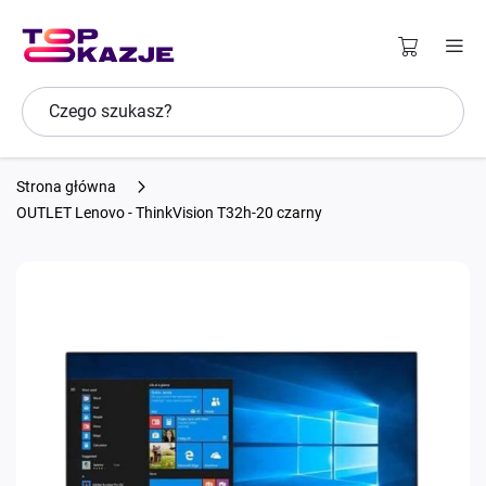
Strona główna
OUTLET Lenovo - ThinkVision T32h-20 czarny
Przejdź
na
koniec
galerii