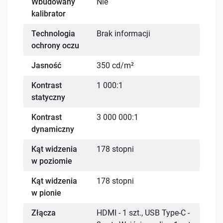
Wbudowany
Nie
kalibrator
Technologia
Brak informacji
ochrony oczu
Jasność
350 cd/m²
Kontrast
1 000:1
statyczny
Kontrast
3 000 000:1
dynamiczny
Kąt widzenia
178 stopni
w poziomie
Kąt widzenia
178 stopni
w pionie
Złącza
HDMI - 1 szt., USB Type-C -