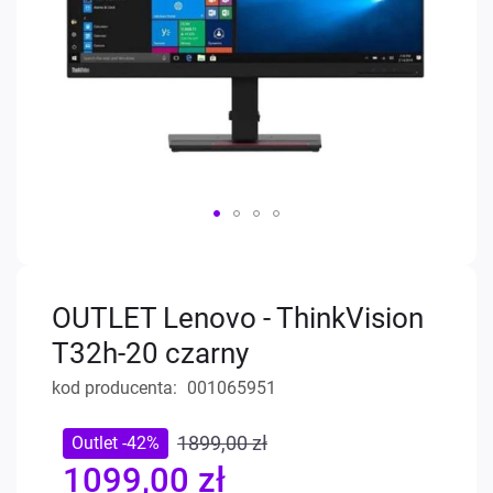
Przejdź
na
początek
OUTLET Lenovo - ThinkVision
galerii
T32h-20 czarny
kod producenta
001065951
1899,00 zł
Outlet -42%
1099,00 zł
Special