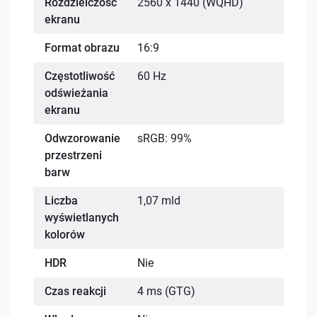
Rozdzielczość
2560 x 1440 (WQHD)
ekranu
Format obrazu
16:9
Częstotliwość
60 Hz
odświeżania
ekranu
Odwzorowanie
sRGB: 99%
przestrzeni
barw
Liczba
1,07 mld
wyświetlanych
kolorów
HDR
Nie
Czas reakcji
4 ms (GTG)