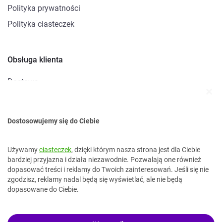
Polityka prywatności
Polityka ciasteczek
Obsługa klienta
Dostawa
Metody płatności
Zwroty i reklamacje
Dostosowujemy się do Ciebie
Kontakt
Używamy
ciasteczek
, dzięki którym nasza strona jest dla Ciebie
bardziej przyjazna i działa niezawodnie. Pozwalają one również
dopasować treści i reklamy do Twoich zainteresowań. Jeśli się nie
kontakt@topokazje.pl
zgodzisz, reklamy nadal będą się wyświetlać, ale nie będą
34 37 38 499
dopasowane do Ciebie.